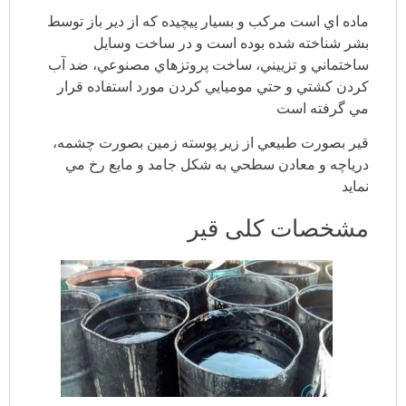
ماده اي است مركب و بسيار پيچيده كه از دير باز توسط
بشر شناخته شده بوده است و در ساخت وسايل
ساختماني و تزييني، ساخت پروتزهاي مصنوعي، ضد آب
كردن كشتي و حتي موميايي كردن مورد استفاده قرار
مي گرفته است
قير بصورت طبيعي از زير پوسته زمين بصورت چشمه،
درياچه و معادن سطحي به شكل جامد و مايع رخ مي
نمايد
مشخصات کلی قیر